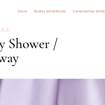
Inicio
Bodas Simbólicas
Ceremonias Simb
y Shower /
gway