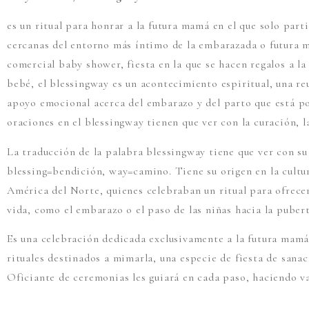
es
un ritual para honrar a la futura mamá en el que solo part
cercanas del entorno más íntimo de la embarazada o futura 
comercial baby shower, fiesta en la que se hacen regalos a l
bebé, el blessingway es un acontecimiento espiritual, una re
apoyo emocional acerca del embarazo y del parto que está por
oraciones en el blessingway tienen que ver con la curación, la
La traducción de la palabra blessingway tiene que ver con su
blessing=bendición, way=camino. Tiene su origen en la cultu
América del Norte, quienes celebraban un ritual para ofrecer
vida, como el embarazo o el paso de las niñas hacia la puber
Es una celebración dedicada exclusivamente a la futura mamá
rituales destinados a mimarla, una especie de fiesta de sanac
Oficiante de ceremonias les guiará en cada paso, haciendo va