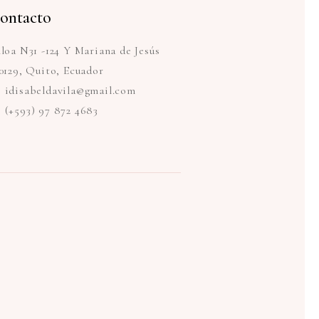
ontacto
loa N31 -124 Y Mariana de Jesús
0129, Quito, Ecuador
idisabeldavila@gmail.com
(+593) 97 872 4683