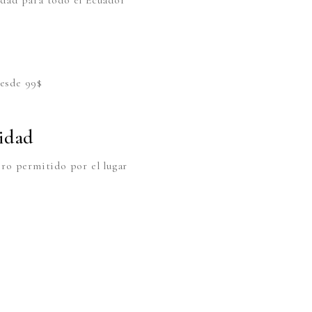
dad para todo el Ecuador
esde 99$
idad
oro permitido por el lugar