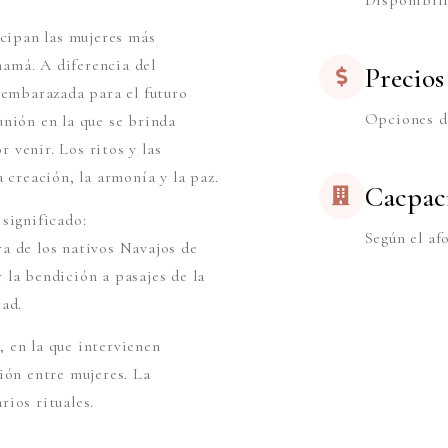
Disponibili
icipan las mujeres más
mamá. A diferencia del
Precios
a embarazada para el futuro
Opciones d
unión en la que se brinda
 venir. Los ritos y las
 creación, la armonía y la paz.
Cacpac
 significado:
Según el af
ra de los nativos Navajos de
 la bendición a pasajes de la
tad.
, en la que intervienen
ión entre mujeres. La
rios rituales.