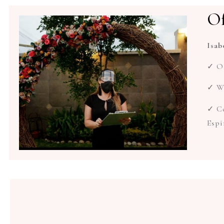
Of
Isab
✓ Of
✓ We
✓ Co
Espi