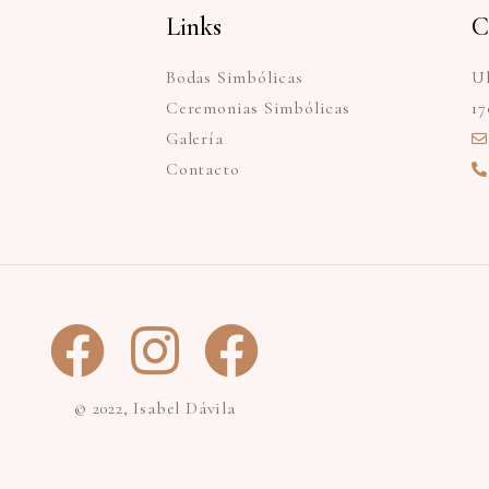
Links
C
Bodas Simbólicas
Ul
Ceremonias Simbólicas
17
Galería
Contacto
© 2022, Isabel Dávila