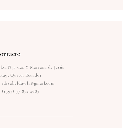
ontacto
loa N31 -124 Y Mariana de Jesús
0129, Quito, Ecuador
idisabeldavila@gmail.com
(+593) 97 872 4683