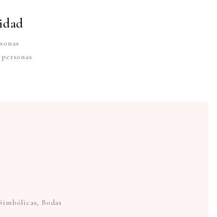
idad
rsonas
 personas
 Simbólicas, Bodas