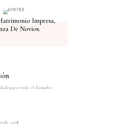
atrimonio Impresa,
nza De Novios.
ión
dad para todo el Ecuador
esde 150$